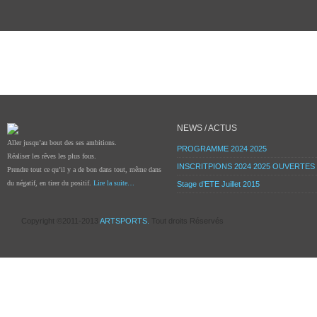
NEWS / ACTUS
Aller jusqu’au bout des ses ambitions.
PROGRAMME 2024 2025
Réaliser les rêves les plus fous.
INSCRITPIONS 2024 2025 OUVERTES
Prendre tout ce qu’il y a de bon dans tout, même dans
du négatif, en tirer du positif.
Lire la suite…
Stage d’ETE Juillet 2015
Copyright ©2011-2013
ARTSPORTS.
Tout droits Réservés