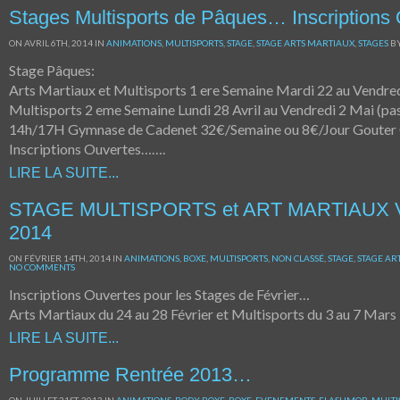
Stages Multisports de Pâques… Inscriptions
ON AVRIL 6TH, 2014 IN
ANIMATIONS
,
MULTISPORTS
,
STAGE
,
STAGE ARTS MARTIAUX
,
STAGES
B
Stage Pâques:
Arts Martiaux et Multisports 1 ere Semaine Mardi 22 au Vendred
Multisports 2 eme Semaine Lundi 28 Avril au Vendredi 2 Mai (pas
14h/17H Gymnase de Cadenet 32€/Semaine ou 8€/Jour Gouter 
Inscriptions Ouvertes…….
LIRE LA SUITE...
STAGE MULTISPORTS et ART MARTIAUX
2014
ON FÉVRIER 14TH, 2014 IN
ANIMATIONS
,
BOXE
,
MULTISPORTS
,
NON CLASSÉ
,
STAGE
,
STAGE AR
NO COMMENTS
Inscriptions Ouvertes pour les Stages de Février…
Arts Martiaux du 24 au 28 Février et Multisports du 3 au 7 Mars
LIRE LA SUITE...
Programme Rentrée 2013…