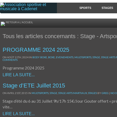
SPORTS
STAGES
RETOUR A L'ACCUEIL
Tous les articles concernants : Stage - Artspo
PROGRAMME 2024 2025
ON AOÛT 11TH, 2024 IN
BODY BOXE
,
BOXE
,
EVENEMENTS
,
MULTISPORTS
,
STAGE
,
STAGE ARTS
COMMENTS
Programme 2024 2025
LIRE LA SUITE...
Stage d’ETE Juillet 2015
ON AVRIL 21ST, 2015 IN
MULTISPORTS
,
STAGE
,
STAGE ARTS MARTIAUX
,
STAGES
BY
GREG
|
NO 
Stage d’été du 6 au 31 Juillet 9h/17h 15€/Jour Gouter offert « pr
vite…
LIRE LA SUITE...