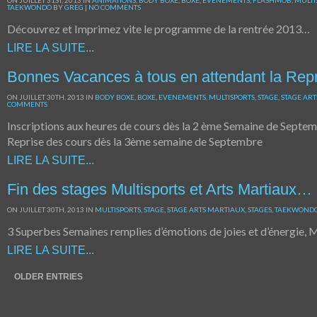
ON JUILLET 31ST, 2013 IN
ANIMATIONS
,
BODY BOXE
,
BOXE
,
EVENEMENTS
,
FLASHMOB
,
MULTI
TAEKWONDO
BY
GREG
|
NO COMMENTS
Découvrez et Imprimez vite le programme de la rentrée 2013…
LIRE LA SUITE...
Bonnes Vacances à tous en attendant la Re
ON JUILLET 30TH, 2013 IN
BODY BOXE
,
BOXE
,
EVENEMENTS
,
MULTISPORTS
,
STAGE
,
STAGE AR
COMMENTS
Inscriptions aux heures de cours dès la 2 ème Semaine de Septe
Reprise des cours dès la 3ème semaine de Septembre
LIRE LA SUITE...
Fin des stages Multisports et Arts Martiaux…
ON JUILLET 30TH, 2013 IN
MULTISPORTS
,
STAGE
,
STAGE ARTS MARTIAUX
,
STAGES
,
TAEKWOND
3 Superbes Semaines remplies d’émotions de joies et d’énergie,
LIRE LA SUITE...
OLDER ENTRIES