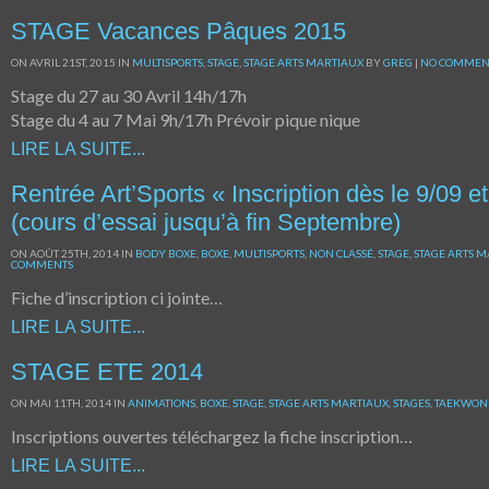
STAGE Vacances Pâques 2015
ON AVRIL 21ST, 2015 IN
MULTISPORTS
,
STAGE
,
STAGE ARTS MARTIAUX
BY
GREG
|
NO COMMEN
Stage du 27 au 30 Avril 14h/17h
Stage du 4 au 7 Mai 9h/17h Prévoir pique nique
LIRE LA SUITE...
Rentrée Art’Sports « Inscription dès le 9/09 e
(cours d’essai jusqu’à fin Septembre)
ON AOÛT 25TH, 2014 IN
BODY BOXE
,
BOXE
,
MULTISPORTS
,
NON CLASSÉ
,
STAGE
,
STAGE ARTS 
COMMENTS
Fiche d’inscription ci jointe…
LIRE LA SUITE...
STAGE ETE 2014
ON MAI 11TH, 2014 IN
ANIMATIONS
,
BOXE
,
STAGE
,
STAGE ARTS MARTIAUX
,
STAGES
,
TAEKWON
Inscriptions ouvertes téléchargez la fiche inscription…
LIRE LA SUITE...