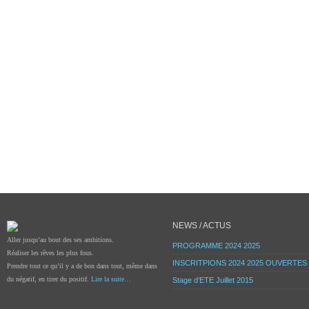
NEWS / ACTUS
Aller jusqu’au bout des ses ambitions.
PROGRAMME 2024 2025
Réaliser les rêves les plus fous.
INSCRITPIONS 2024 2025 OUVERTES
Prendre tout ce qu’il y a de bon dans tout, même dans
du négatif, en tirer du positif.
Lire la suite…
Stage d’ETE Juillet 2015