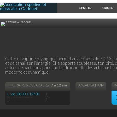
SPORTS
STAGES
RETOUR A L'ACCUEIL
Cette discipline olympique permet aux enfants de 7 à 13 an
et de canaliser l’énergie. Elle apporte souplesse, tonicité,
autres de part son approche traditionnelle des arts martiau
moderne et dynamique.
HORAIRES DES COURS :
7 à 12 ans
LOCALISATION
I
L : de 18h30 à 19h30
J –
M : ———————
V –
M ———————
S –