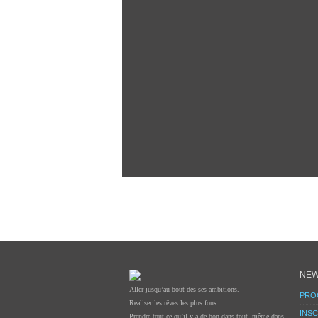
NEW
Aller jusqu’au bout des ses ambitions.
PRO
Réaliser les rêves les plus fous.
INSC
Prendre tout ce qu’il y a de bon dans tout, même dans