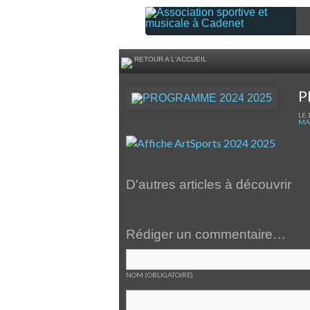
RETOUR A L'ACCUEIL
P
LE 
MA
D'autres articles à découvrir
Rédiger un commentaire…
NOM (OBLIGATOIRE)