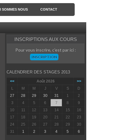
I SOMMES NOUS
CONTACT
INSCRIPTIONS AUX COURS
Pour vous inscrire, c'est par ici :
INSCRIPTION
CALENDRIER DES STAGES 2013
<<
Août 2026
>>
L
M
M
J
V
S
D
27
28
29
30
31
1
2
3
4
5
6
7
8
9
10
11
12
13
14
15
16
17
18
19
20
21
22
23
24
25
26
27
28
29
30
31
1
2
3
4
5
6