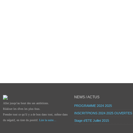
NEWS / ACTUS
Aller jusqu’au bout des ses ambitions.
PROGRAMME 2024 2025
Réaliser les rêves les plus fous.
INSCRITPIONS 2024 2025 OUVERTES
Prendre tout ce qu’il y a de bon dans tout, même dans
du négatif, en tirer du positif.
Lire la suite…
Stage d’ETE Juillet 2015