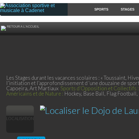
SPORTS
STAGES
RETOUR A L'ACCUEIL
Les Stages durant les vacances scolaires : « Toussaint, Hive
l’initiation et l’approfondissement d ‘une douzaine de spor
Capoeira, Art Martiaux
Sports d’Opposition et Collectifs :
Américains et de Nature :
Hockey, Base Ball, Flag Football
LOCALISATION