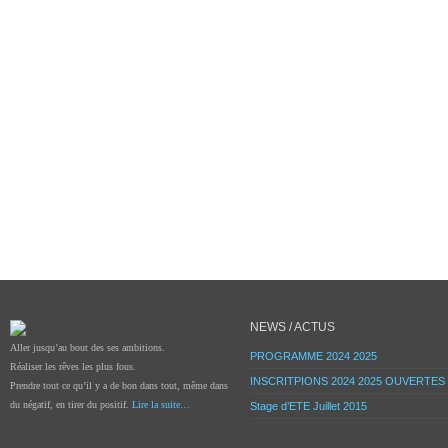
NEWS / ACTUS
Aller jusqu’au bout des ses ambitions.
PROGRAMME 2024 2025
Réaliser les rêves les plus fous.
INSCRITPIONS 2024 2025 OUVERTES
Prendre tout ce qu’il y a de bon dans tout, même dans
du négatif, en tirer du positif.
Lire la suite…
Stage d’ETE Juillet 2015