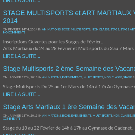
LIRE LA SUITE...
STAGE MULTISPORTS et ART MARTIAUX
2014
ON FÉVRIER 14TH, 2014 IN
ANIMATIONS
,
BOXE
,
MULTISPORTS
,
NON CLASSÉ
,
STAGE
,
STAGE AR
NO COMMENTS
Inscriptions Ouvertes pour les Stages de Février…
Arts Martiaux du 24 au 28 Février et Multisports du 3 au 7 Mars
LIRE LA SUITE...
Stage Multisports 2 ème Semaine des Vacanc
ON JANVIER 13TH, 2013 IN
ANIMATIONS
,
EVENEMENTS
,
MULTISPORTS
,
NON CLASSÉ
,
STAGE
B
Stage Multisports Du 25 au 1er Mars de 14h à 17h Au Gymnase 
LIRE LA SUITE...
Stage Arts Martiaux 1 ère Semaine des Vaca
ON JANVIER 13TH, 2013 IN
ANIMATIONS
,
BOXE
,
EVENEMENTS
,
MULTISPORTS
,
NON CLASSÉ
,
S
COMMENTS
Stage du 18 au 22 Février de 14h à 17h au Gymnase de Cadenet.