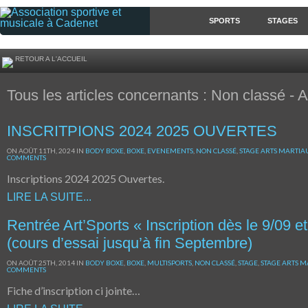
SPORTS
STAGES
RETOUR A L'ACCUEIL
Tous les articles concernants : Non classé - A
INSCRITPIONS 2024 2025 OUVERTES
ON AOÛT 11TH, 2024 IN
BODY BOXE
,
BOXE
,
EVENEMENTS
,
NON CLASSÉ
,
STAGE ARTS MARTIA
COMMENTS
Inscriptions 2024 2025 Ouvertes.
LIRE LA SUITE...
Rentrée Art’Sports « Inscription dès le 9/09 e
(cours d’essai jusqu’à fin Septembre)
ON AOÛT 25TH, 2014 IN
BODY BOXE
,
BOXE
,
MULTISPORTS
,
NON CLASSÉ
,
STAGE
,
STAGE ARTS 
COMMENTS
Fiche d’inscription ci jointe…