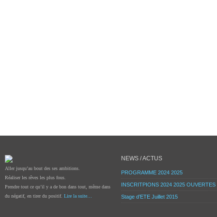
NEWS / ACTUS
Aller jusqu’au bout des ses ambitions.
PROGRAMME 2024 2025
Réaliser les rêves les plus fous.
INSCRITPIONS 2024 2025 OUVERTES
Prendre tout ce qu’il y a de bon dans tout, même dans
du négatif, en tirer du positif.
Lire la suite…
Stage d’ETE Juillet 2015