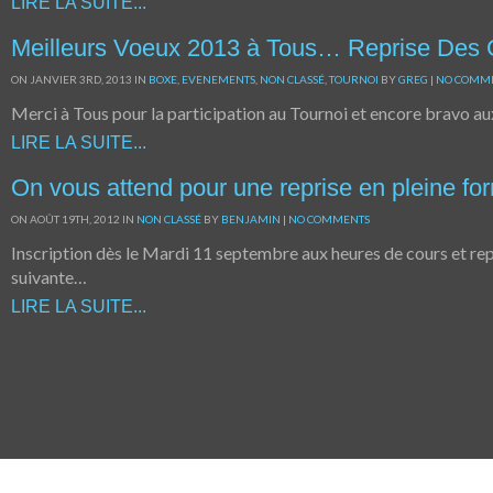
LIRE LA SUITE...
Meilleurs Voeux 2013 à Tous… Reprise Des C
ON JANVIER 3RD, 2013 IN
BOXE
,
EVENEMENTS
,
NON CLASSÉ
,
TOURNOI
BY
GREG
|
NO COMM
Merci à Tous pour la participation au Tournoi et encore bravo au
LIRE LA SUITE...
On vous attend pour une reprise en pleine fo
ON AOÛT 19TH, 2012 IN
NON CLASSÉ
BY
BENJAMIN
|
NO COMMENTS
Inscription dès le Mardi 11 septembre aux heures de cours et rep
suivante…
LIRE LA SUITE...