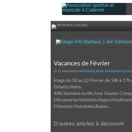
RETOUR A L'ACCUEIL
Vacances de Février
LE 13 JAN DANS
ANIMATIONS
,
BOXE
,
EVENEMENTS
,
MUL
Stage du 18 au 22 Février de 14h à 17
Enfants/Ados.
40€/Semaine ou 8€/Jour Gouter Compr
Découverte/Initiation/Approfondissem
Chinoises Nunchaku,Baton…
D'autres articles à découvrir