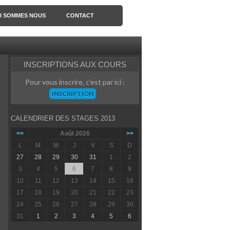
I SOMMES NOUS
CONTACT
INSCRIPTIONS AUX COURS
Pour vous inscrire, c'est par ici :
INSCRIPTION
CALENDRIER DES STAGES 2013
<<
Août 2026
>>
L
M
M
J
V
S
D
27
28
29
30
31
1
2
3
4
5
6
7
8
9
10
11
12
13
14
15
16
17
18
19
20
21
22
23
24
25
26
27
28
29
30
31
1
2
3
4
5
6