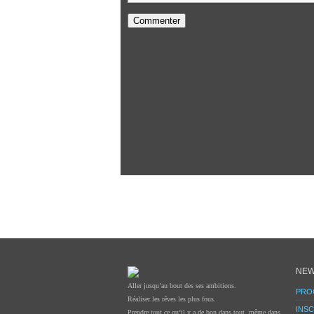
NEW
Aller jusqu’au bout des ses ambitions.
PRO
Réaliser les rêves les plus fous.
INSC
Prendre tout ce qu’il y a de bon dans tout, même dans