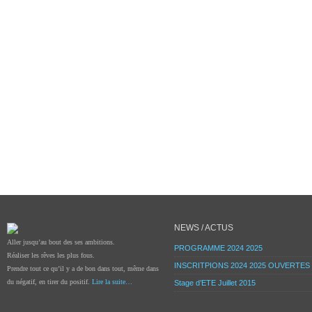
NEWS / ACTUS
Aller jusqu’au bout des ses ambitions.
PROGRAMME 2024 2025
Réaliser les rêves les plus fous.
INSCRITPIONS 2024 2025 OUVERTES
Prendre tout ce qu’il y a de bon dans tout, même dans
du négatif, en tirer du positif.
Lire la suite…
Stage d’ETE Juillet 2015