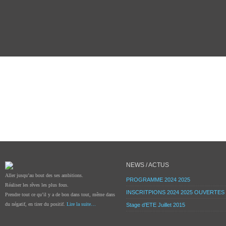
NEWS / ACTUS
Aller jusqu’au bout des ses ambitions.
PROGRAMME 2024 2025
Réaliser les rêves les plus fous.
INSCRITPIONS 2024 2025 OUVERTES
Prendre tout ce qu’il y a de bon dans tout, même dans
du négatif, en tirer du positif.
Lire la suite…
Stage d’ETE Juillet 2015