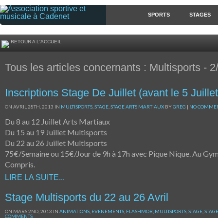
SPORTS
STAGES
RETOUR A L'ACCUEIL
Tous les articles concernants : Multisports - 2/
Inscriptions Stage De Juillet (avant le 5 Juillet
ON AVRIL 28TH, 2013 IN
MULTISPORTS
,
STAGE
,
STAGE ARTS MARTIAUX
BY
GREG
|
NO COMME
Du 8 au 12 Juillet Arts Martiaux
Du 15 au 19 Juillet Multisports
Du 22 au 26 Juillet Multisports
75€/Semaine ou 15€/Jour de 9h à 17h avec Pique Nique. Au Gy
Compris.
LIRE LA SUITE...
Stage Multisports du 22 au 26 Avril
ON MARS 2ND, 2013 IN
ANIMATIONS
,
EVENEMENTS
,
FLASHMOB
,
MULTISPORTS
,
STAGE
,
STAG
COMMENTS